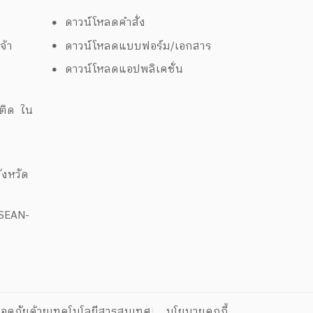
ดาวน์โหลดคำสั่ง
จ้า
ดาวน์โหลดแบบฟอร์ม/เอกสาร
ดาวน์โหลดแอปพลิเคชั่น
ด
พติด ใน
งหวัด
ASEAN-
อดภัยด้วยเทคโนโลยีสารสนเทศ
นโยบายคุกกี้