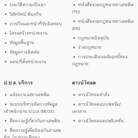
ประวัติความเป็นมา
หนังสือรวมกฎหมายยาเสพติด
(TH)
วิสัยทัศน์ พันธกิจ
หนังสือรวมกฎหมายยาเสพติด
ภารกิจและหน้าที่รับผิดชอบ
(EN)
โครงสร้างหน่วยงาน
กฎหมายปัจจุบัน
ข้อมูลพื้นฐาน
ร่างกฎหมาย
ข้อมูลการติดต่อ
การประเมินผลสัมฤทธิ์ของ
แผนที่ตั้งหน่วยงาน
กฎหมาย
ป.ป.ส. บริการ
ดาวน์โหลด
แจ้งเบาะแสยาเสพติด
ดาวน์โหลดคำสั่ง
ระบบบริหารจัดการข้อมูล
ดาวน์โหลดแบบฟอร์ม/
เจ้าพนักงาน ป.ป.ส. (NEOS)
เอกสาร
สื่อความรู้เกี่ยวกับยาเสพติด
ดาวน์โหลดแอปพลิเคชั่น
สื่อความรู้เพื่อป้องกันยาเสพ
ติด ในสถานศึกษา