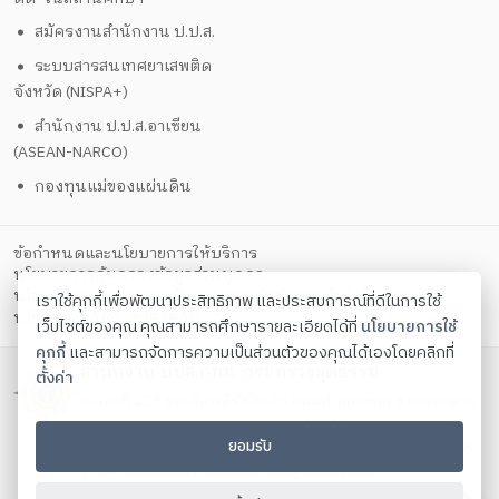
สมัครงานสำนักงาน ป.ป.ส.
ระบบสารสนเทศยาเสพติด
จังหวัด (NISPA+)
สำนักงาน ป.ป.ส.อาเซียน
(ASEAN-NARCO)
กองทุนแม่ของแผ่นดิน
ข้อกำหนดและนโยบายการให้บริการ
นโยบายการคุ้มครองข้อมูลส่วนบุคคล
นโยบายการรักษาความมั่นคงปลอดภัยด้วยเทคโนโลยีสารสนเทศ
เราใช้คุกกี้เพื่อพัฒนาประสิทธิภาพ และประสบการณ์ที่ดีในการใช้
ตั้งค่าคุกกี้
นโยบายคุกกี้
เว็บไซต์ของคุณ คุณสามารถศึกษารายละเอียดได้ที่
นโยบายการใช้
คุกกี้
และสามารถจัดการความเป็นส่วนตัวของคุณได้เองโดยคลิกที่
สำนักงาน ปปส.กทม. กระทรวงยุติธรรม
ตั้งค่า
ณ เลขที่ 213 ซอยวิภาวดีรังสิต 25 ถนนกำแพงเพชร 6 แขวงตลาด
บางเขน เขตหลักสี่ กรุงเทพมหานคร 10210
ยอมรับ
โทรศัพท์ 0 2588 5037-9 ต่อ 13001 - 13009 โทรสาร 0 2589
7964 Contact us:
saraban_bkk@oncb.go.th
Copyright ©
2026