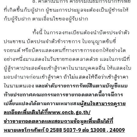
8.
ค่าดำเนินการ ค่าธรรมเนียมการฝากทรัพย์
ที่เกิดขึ้นกับผู้ฝาก ผู้ชนะการประมูลจะต้องเป็นผู้ชำระให้
กับผู้รับฝาก ตามเงื่อนไขของผู้รับฝาก
ทั้งนี้ ในการลงทะเบียนต้องนำบัตรประจำตัว
ประชาชน บัตรประจำตัวข้าราชการ ใบอนุญาตขับขี่
รถยนต์
หรือบัตรแสดงตนที่ทางราชการออกให้อย่างใด
อย่างหนึ่งมาแสดงในวันขายทอดตลาดด้วย และในกรณีที่
ผู้สู้ราคาประสงค์จะเข้าสู้ราคาในนามบุคคลอื่น ให้แสดงใบ
มอบอำนาจก่อนเข้าสู้
ราคา ถ้าไม่แสดงให้ถือว่าเข้าสู้ราคา
ในนามตนเอง
และลำดับรายการทรัพย์สินตามบัญชีแนบ
ท้ายประกาศคณะกรรมการขายทอดตลาดนี้อาจมีการ
เปลี่ยนแปลงได้ตามความเหมาะสม
ผู้สนใจสามารถดูราย
ละเอียดเพิ่มเติมได้ที่
www.oncb.go.th/
ข่าวขายทอดตลาดและสอบถามข้อมูลเพิ่มเติมได้ที่
หมายเลขโทรศัพท์ 0 2588
5037-9 ต่อ 13008 , 24009