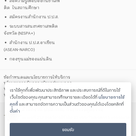
สื่อความรู้เพื่อป้องกันยาเสพ
ติด ในสถานศึกษา
สมัครงานสำนักงาน ป.ป.ส.
ระบบสารสนเทศยาเสพติด
จังหวัด (NISPA+)
สำนักงาน ป.ป.ส.อาเซียน
(ASEAN-NARCO)
กองทุนแม่ของแผ่นดิน
ข้อกำหนดและนโยบายการให้บริการ
นโยบายการคุ้มครองข้อมูลส่วนบุคคล
นโยบายการรักษาความมั่นคงปลอดภัยด้วยเทคโนโลยีสารสนเทศ
เราใช้คุกกี้เพื่อพัฒนาประสิทธิภาพ และประสบการณ์ที่ดีในการใช้
ตั้งค่าคุกกี้
นโยบายคุกกี้
เว็บไซต์ของคุณ คุณสามารถศึกษารายละเอียดได้ที่
นโยบายการใช้
คุกกี้
และสามารถจัดการความเป็นส่วนตัวของคุณได้เองโดยคลิกที่
สำนักงาน ปปส.กทม. กระทรวงยุติธรรม
ตั้งค่า
ณ เลขที่ 213 ซอยวิภาวดีรังสิต 25 ถนนกำแพงเพชร 6 แขวงตลาด
บางเขน เขตหลักสี่ กรุงเทพมหานคร 10210
ยอมรับ
โทรศัพท์ 0 2588 5037-9 ต่อ 13001 - 13009 โทรสาร 0 2589