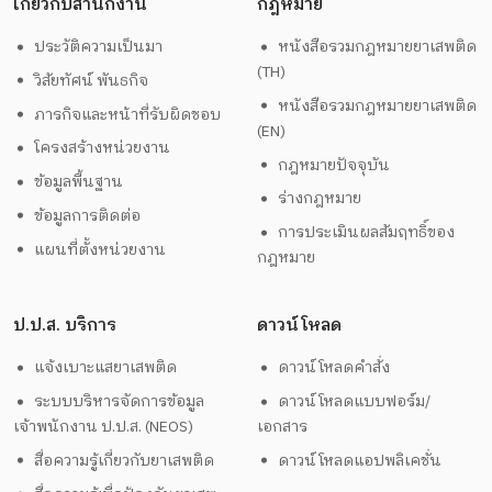
เกี่ยวกับสำนักงาน
กฎหมาย
ประวัติความเป็นมา
หนังสือรวมกฎหมายยาเสพติด
(TH)
วิสัยทัศน์ พันธกิจ
หนังสือรวมกฎหมายยาเสพติด
ภารกิจและหน้าที่รับผิดชอบ
(EN)
โครงสร้างหน่วยงาน
กฎหมายปัจจุบัน
ข้อมูลพื้นฐาน
ร่างกฎหมาย
ข้อมูลการติดต่อ
การประเมินผลสัมฤทธิ์ของ
แผนที่ตั้งหน่วยงาน
กฎหมาย
ป.ป.ส. บริการ
ดาวน์โหลด
แจ้งเบาะแสยาเสพติด
ดาวน์โหลดคำสั่ง
ระบบบริหารจัดการข้อมูล
ดาวน์โหลดแบบฟอร์ม/
เจ้าพนักงาน ป.ป.ส. (NEOS)
เอกสาร
สื่อความรู้เกี่ยวกับยาเสพติด
ดาวน์โหลดแอปพลิเคชั่น