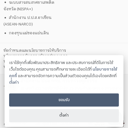
ระบบสารสนเทศยาเสพติด
จังหวัด (NISPA+)
สำนักงาน ป.ป.ส.อาเซียน
(ASEAN-NARCO)
กองทุนแม่ของแผ่นดิน
ข้อกำหนดและนโยบายการให้บริการ
นโยบายการคุ้มครองข้อมูลส่วนบุคคล
นโยบายการรักษาความมั่นคงปลอดภัยด้วยเทคโนโลยีสารสนเทศ
เราใช้คุกกี้เพื่อพัฒนาประสิทธิภาพ และประสบการณ์ที่ดีในการใช้
ตั้งค่าคุกกี้
นโยบายคุกกี้
เว็บไซต์ของคุณ คุณสามารถศึกษารายละเอียดได้ที่
นโยบายการใช้
คุกกี้
และสามารถจัดการความเป็นส่วนตัวของคุณได้เองโดยคลิกที่
สำนักงาน ปปส.กทม. กระทรวงยุติธรรม
ตั้งค่า
ณ เลขที่ 213 ซอยวิภาวดีรังสิต 25 ถนนกำแพงเพชร 6 แขวงตลาด
บางเขน เขตหลักสี่ กรุงเทพมหานคร 10210
ยอมรับ
โทรศัพท์ 0 2588 5037-9 ต่อ 13001 - 13009 โทรสาร 0 2589
7964 Contact us:
saraban_bkk@oncb.go.th
Copyright ©
2026
ตั้งค่า
Sitemap
ผู้เข้าชม :
24,035
คน