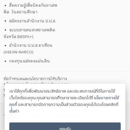
สื่อความรู้เพื่อป้องกันยาเสพ
ติด ในสถานศึกษา
สมัครงานสำนักงาน ป.ป.ส.
ระบบสารสนเทศยาเสพติด
จังหวัด (NISPA+)
สำนักงาน ป.ป.ส.อาเซียน
(ASEAN-NARCO)
กองทุนแม่ของแผ่นดิน
ข้อกำหนดและนโยบายการให้บริการ
นโยบายการคุ้มครองข้อมูลส่วนบุคคล
นโยบายการรักษาความมั่นคงปลอดภัยด้วยเทคโนโลยีสารสนเทศ
เราใช้คุกกี้เพื่อพัฒนาประสิทธิภาพ และประสบการณ์ที่ดีในการใช้
ตั้งค่าคุกกี้
นโยบายคุกกี้
เว็บไซต์ของคุณ คุณสามารถศึกษารายละเอียดได้ที่
นโยบายการใช้
คุกกี้
และสามารถจัดการความเป็นส่วนตัวของคุณได้เองโดยคลิกที่
สำนักงาน ปปส.กทม. กระทรวงยุติธรรม
ตั้งค่า
ณ เลขที่ 213 ซอยวิภาวดีรังสิต 25 ถนนกำแพงเพชร 6 แขวงตลาด
บางเขน เขตหลักสี่ กรุงเทพมหานคร 10210
ยอมรับ
โทรศัพท์ 0 2588 5037-9 ต่อ 13001 - 13009 โทรสาร 0 2589