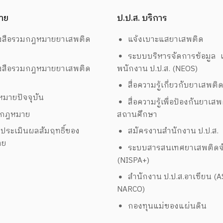
าย
ป.ป.ส. บริการ
งสือรวมกฎหมายยาเสพติด
แจ้งเบาะแสยาเสพติด
ระบบบริหารจัดการข้อมูล เ
งสือรวมกฎหมายยาเสพติด
พนักงาน ป.ป.ส. (NEOS)
สื่อความรู้เกี่ยวกับยาเสพติ
มายปัจจุบัน
สื่อความรู้เพื่อป้องกันยาเส
งกฎหมาย
สถานศึกษา
ประเมินผลสัมฤทธิ์ของ
สมัครงานสำนักงาน ป.ป.ส.
าย
ระบบสารสนเทศยาเสพติดจั
(NISPA+)
สำนักงาน ป.ป.ส.อาเซียน (
NARCO)
กองทุนแม่ของแผ่นดิน