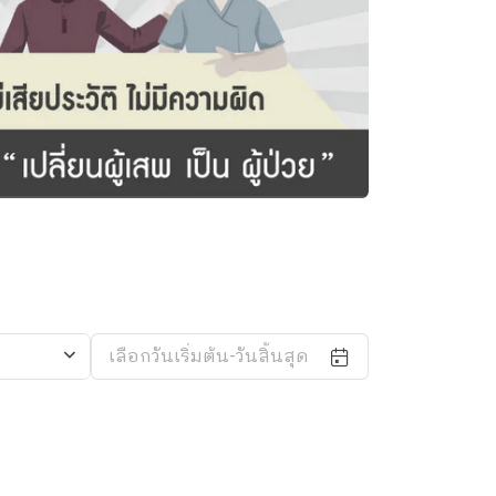
เลือกวันเริ่มต้น-วันสิ้นสุด