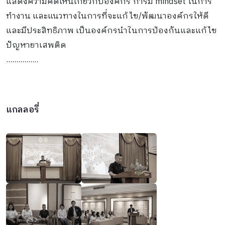
แสดงความคิดเห็นเกี่ยวกับองค์กร​ การมี​ mindset​ ในการ
ทำงาน​ และแนวทางในการที่จะแก้ไข/พัฒนา​องค์กร​ให้ดี
และมีประสิทธิภาพ​ เป็นองค์กร​นำในการป้องกัน​และแก้ไข
ปัญหา​ยาเสพติด​
................
แกลลอรี่