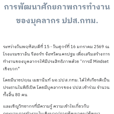
การ​พัฒนาศักยภาพ​การทำงาน
ของบุคลากร​ ปปส.กทม​.​
ระหว่างวันพฤหัส​บดีที่​ 15​ - วัน​ศุกร์​ที่​ 16​ มกราคม​ 2569​ ณ​
โรงแรม​ชวาลัน​ รีสอร์ท​ จังหวัด​นครปฐม​ เพื่อเสริมสร้างการ
ทำงานของบุคลากร​ให้มีประสิทธิภาพด้วย “การมี​ Mindset​
เชิงบวก"
โดยมีนายปฤณ​ เมฆานันท์​ ผอ.ปปส.กทม.​ ได้ให้เกียรติ​เป็น
ประธานในพิธีเปิด​ โดยมีบุคลากร​ของ​ ปปส.เข้าร่วม​ จำนวน
ทั้งสิ้น​ 80​ คน
และเชิญวิทยากร​ที่มีความรู้​ ความเข้าใจเกี่ยวกับ
กระบวนการทำงานในเชิงบวก/การพัฒนาคน/พัฒนา