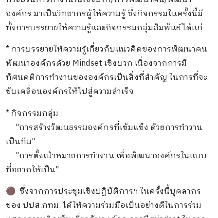
องค์กร​ มาเป็นวิทยากรผู้ให้ความรู้​ ซึ่งกิจกรรมในครั้งนี้มี
ทั้งการบรรยายให้ความรู้และกิจกรรมกลุ่มสัมพันธ์​ ได้แก่
* การบรรยายให้ความรู้เกี่ยวกับแนวคิดของการพัฒนา​คน​
พัฒนาองค์กร​ด้วย​ Mindset​ เชิงบวก​ เนื่องจากการมี
ทัศนคติ​การทำงานขององค์กร​เป็นสิ่งที่สำคัญ​ ในการที่จะ
ขับเคลื่อน​องค์กร​ให้ไปสู่ความสำเร็จ
* กิจกรรม​กลุ่ม​
"การสร้างวัฒนธรรม​องค์กร​ที่เข้มแข็ง​ ด้วยการทำวาน
เป็นทีม"
"การตั้งเป้าหมาย​การทำงาน​ เพื่อพัฒนา​องค์กร​ในแบบ
ที่อยากให้เป็น"
🔴 ซึ่งจากการประชุมเชิงปฏิบัติการ​ฯ​ ในครั้งนี้บุคลากร​
ของ​ ปปส.กทม.​ ได้ให้ความร่วมมือเป็นอย่างดีในการร่วม