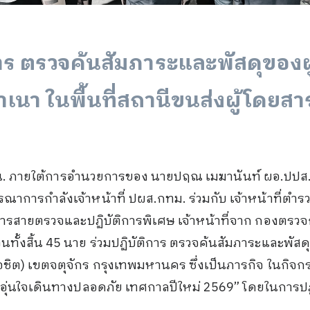
าร ตรวจค้นสัมภาระและพัสดุของผู
ำเนา ในพื้นที่สถานีขนส่งผู้โดยส
00 น. ภายใต้การอำนวยการของ นายปฤณ เมฆานันท์ ผอ.ปปส
าการกำลังเจ้าหน้าที่ ปผส.กทม. ร่วมกับ เจ้าหน้าที่ตำรวจ 
รสายตรวจและปฏิบัติการพิเศษ เจ้าหน้าที่จาก กองตรว
วนทั้งสิ้น 45 นาย ร่วมปฏิบัติการ ตรวจค้นสัมภาระและพัสด
หมอชิต) เขตจตุจักร กรุงเทพมหานคร ซึ่งเป็นภารกิจ ใน
นใจเดินทางปลอดภัย เทศกาลปีใหม่ 2569” โดยในการปฏิบัติก