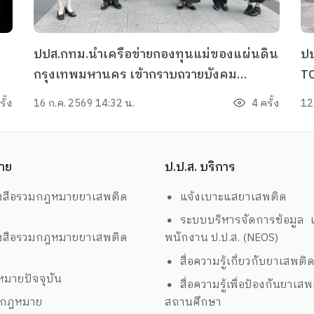
ปปส.กทม.นำเครือข่ายกองทุนแม่ของแผ่นดิน
ป
กรุงเทพมหานคร เข้ากราบถวายบังคม
TO
ใน
พระบรมศพและพระศพฯ ด้วยความอาลัย ( วัน
รั้ง
16 ก.ค. 2569 14:32 น.
4 ครั้ง
12
ที่ 1 )
าย
ป.ป.ส. บริการ
งสือรวมกฎหมายยาเสพติด
แจ้งเบาะแสยาเสพติด
ระบบบริหารจัดการข้อมูล เ
งสือรวมกฎหมายยาเสพติด
พนักงาน ป.ป.ส. (NEOS)
สื่อความรู้เกี่ยวกับยาเสพติ
มายปัจจุบัน
สื่อความรู้เพื่อป้องกันยาเส
งกฎหมาย
สถานศึกษา