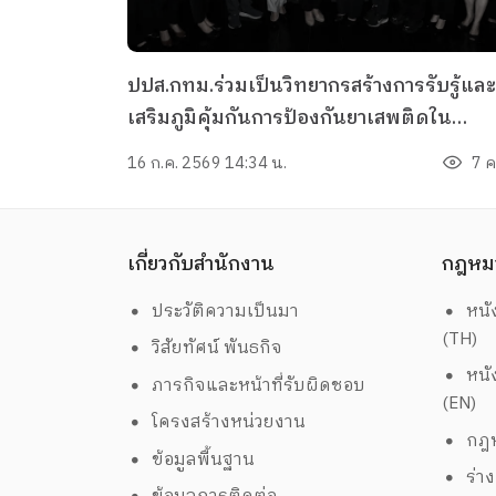
ปปส.กทม.ร่วมเป็นวิทยากรสร้างการรับรู้และ
เสริมภูมิคุ้มกันการป้องกันยาเสพติดใน
โครงการป้องกันและแก้ไขปัญหายาเสพติด
16 ก.ค. 2569 14:34 น.
7 ค
กลุ่มขับขี่รถจักรยานยนต์สาธารณะ
เกี่ยวกับสำนักงาน
กฎหม
ประวัติความเป็นมา
หนั
(TH)
วิสัยทัศน์ พันธกิจ
หนั
ภารกิจและหน้าที่รับผิดชอบ
(EN)
โครงสร้างหน่วยงาน
กฎห
ข้อมูลพื้นฐาน
ร่า