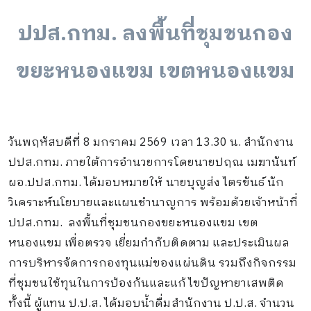
ปปส.กทม. ลงพื้นที่ชุมชนกอง
ขยะหนองแขม เขตหนองแขม
วันพฤหัสบดีที่ 8 มกราคม 2569 เวลา 13.30 น. สำนักงาน
ปปส.กทม. ภายใต้การอำนวยการโดยนายปฤณ เมฆานันท์
ผอ.ปปส.กทม. ได้มอบหมายให้ นายบุญส่ง ไตรขันธ์ นัก
วิเคราะห์นโยบายและแผนชำนาญการ พร้อมด้วยเจ้าหน้าที่
ปปส.กทม. ลงพื้นที่ชุมชนกองขยะหนองแขม เขต
หนองแขม เพื่อตรวจ เยี่ยมกำกับติดตาม และประเมินผล
การบริหารจัดการกองทุนแม่ของแผ่นดิน รวมถึงกิจกรรม
ที่ชุมชนใช้ทุนในการป้องกันและแก้ไขปัญหายาเสพติด
ทั้งนี้ ผู้แทน ป.ป.ส. ได้มอบน้ำดื่มสำนักงาน ป.ป.ส. จำนวน