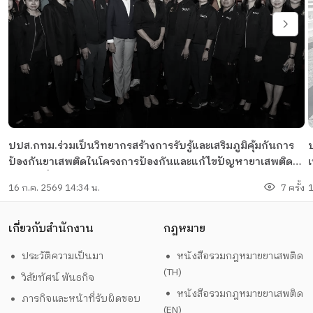
ปปส.กทม.ร่วมเป็นวิทยากรสร้างการรับรู้และเสริมภูมิคุ้มกันการ
ป้องกันยาเสพติดในโครงการป้องกันและแก้ไขปัญหายาเสพติดใน
กลุ่มขับขี่รถจักรยานยนต์สาธารณะ
ว
16 ก.ค. 2569 14:34 น.
7 ครั้ง
1
เกี่ยวกับสำนักงาน
กฎหมาย
ประวัติความเป็นมา
หนังสือรวมกฎหมายยาเสพติด
(TH)
วิสัยทัศน์ พันธกิจ
หนังสือรวมกฎหมายยาเสพติด
ภารกิจและหน้าที่รับผิดชอบ
(EN)