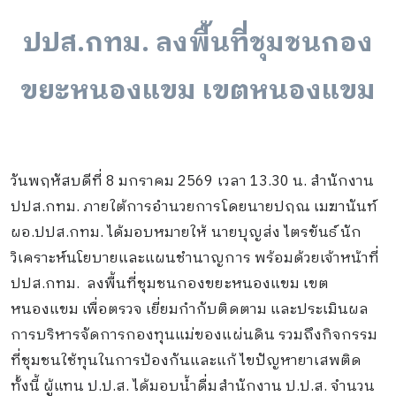
ปปส.กทม. ลงพื้นที่ชุมชนกอง
ขยะหนองแขม เขตหนองแขม
วันพฤหัสบดีที่ 8 มกราคม 2569 เวลา 13.30 น. สำนักงาน
ปปส.กทม. ภายใต้การอำนวยการโดยนายปฤณ เมฆานันท์
ผอ.ปปส.กทม. ได้มอบหมายให้ นายบุญส่ง ไตรขันธ์ นัก
วิเคราะห์นโยบายและแผนชำนาญการ พร้อมด้วยเจ้าหน้าที่
ปปส.กทม. ลงพื้นที่ชุมชนกองขยะหนองแขม เขต
หนองแขม เพื่อตรวจ เยี่ยมกำกับติดตาม และประเมินผล
การบริหารจัดการกองทุนแม่ของแผ่นดิน รวมถึงกิจกรรม
ที่ชุมชนใช้ทุนในการป้องกันและแก้ไขปัญหายาเสพติด
ทั้งนี้ ผู้แทน ป.ป.ส. ได้มอบน้ำดื่มสำนักงาน ป.ป.ส. จำนวน