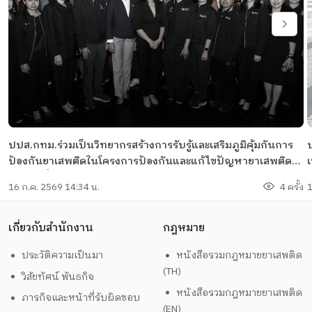
ปปส.กทม.ร่วมเป็นวิทยากรสร้างการรับรู้และเสริมภูมิคุ้มกันการ
ป้องกันยาเสพติดในโครงการป้องกันและแก้ไขปัญหายาเสพติดใน
กลุ่มขับขี่รถจักรยานยนต์สาธารณะ
ว
16 ก.ค. 2569 14:34 น.
4 ครั้ง
1
เกี่ยวกับสำนักงาน
กฎหมาย
ประวัติความเป็นมา
หนังสือรวมกฎหมายยาเสพติด
(TH)
วิสัยทัศน์ พันธกิจ
หนังสือรวมกฎหมายยาเสพติด
ภารกิจและหน้าที่รับผิดชอบ
(EN)